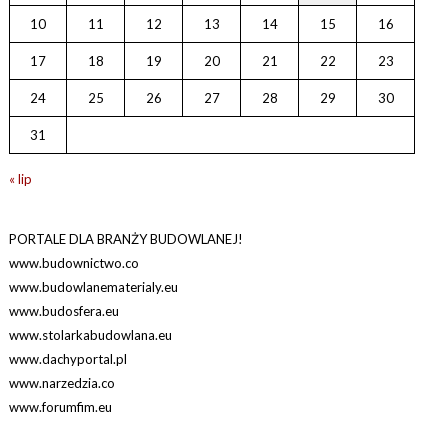
10
11
12
13
14
15
16
17
18
19
20
21
22
23
24
25
26
27
28
29
30
31
« lip
PORTALE DLA BRANŻY BUDOWLANEJ!
www.budownictwo.co
www.budowlanematerialy.eu
www.budosfera.eu
www.stolarkabudowlana.eu
www.dachyportal.pl
www.narzedzia.co
www.forumfim.eu