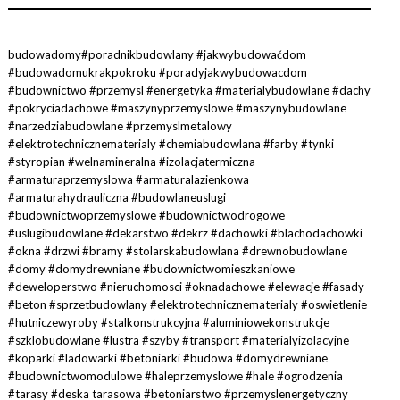
budowadomy#poradnikbudowlany #jakwybudowaćdom
#budowadomukrakpokroku #poradyjakwybudowacdom
#budownictwo #przemysl #energetyka #materialybudowlane #dachy
#pokryciadachowe #maszynyprzemyslowe #maszynybudowlane
#narzedziabudowlane #przemyslmetalowy
#elektrotechnicznematerialy #chemiabudowlana #farby #tynki
#styropian #welnamineralna #izolacjatermiczna
#armaturaprzemyslowa #armaturalazienkowa
#armaturahydrauliczna #budowlaneuslugi
#budownictwoprzemyslowe #budownictwodrogowe
#uslugibudowlane #dekarstwo #dekrz #dachowki #blachodachowki
#okna #drzwi #bramy #stolarskabudowlana #drewnobudowlane
#domy #domydrewniane #budownictwomieszkaniowe
#deweloperstwo #nieruchomosci #oknadachowe #elewacje #fasady
#beton #sprzetbudowlany #elektrotechnicznematerialy #oswietlenie
#hutniczewyroby #stalkonstrukcyjna #aluminiowekonstrukcje
#szklobudowlane #lustra #szyby #transport #materialyizolacyjne
#koparki #ladowarki #betoniarki #budowa #domydrewniane
#budownictwomodulowe #haleprzemyslowe #hale #ogrodzenia
#tarasy #deska tarasowa #betoniarstwo #przemyslenergetyczny