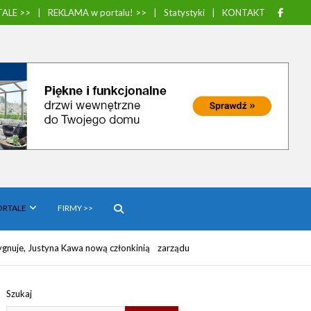
ALE >>
REKLAMA w portalu! >>
Statystyki
KONTAKT
ORTALE
FIRMY >>
gnuje, Justyna Kawa nową członkinią zarządu
Szukaj