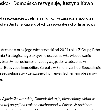
ńska- Domańska rezygnuje, Justyna Kawa
 rezygnację z pełnienia funkcji w zarządzie spółki ze
łała Justynę Kawę, dotychczasową dyrektor finansową
 Archicom oraz jego wiceprezeski od 2021 roku. Z Grupą Echo
ania Strategicznego aktywnie uczestniczyła w budowaniu
 w branży nieruchomości, zdobywając doświadczenie w
ka, Bouygues Immobilier, Yareal czy Simon Ivanhoe. Specjalizuje
i przedsiębiorstw – ze szczególnym uwzględnieniem obszarów
j.
y Agacie Skowrońskiej-Domańskiej za jej nieoceniony wkład w
naszej pozycji na rynku nieruchomości w Polsce. W Archicom