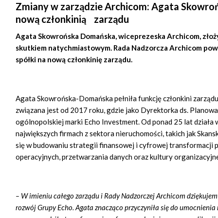
Zmiany w zarządzie Archicom: Agata Skowro
nową członkinią zarządu
Agata Skowrońska Domańska, wiceprezeska Archicom, złożyła
skutkiem natychmiastowym. Rada Nadzorcza Archicom powo
spółki na nową członkinię zarządu.
Agata Skowrońska-Domańska pełniła funkcję członkini zarządu
związana jest od 2017 roku, gdzie jako Dyrektorka ds. Planow
ogólnopolskiej marki Echo Investment. Od ponad 25 lat działa
największych firmach z sektora nieruchomości, takich jak Skans
się w budowaniu strategii finansowej i cyfrowej transformacj
operacyjnych, przetwarzania danych oraz kultury organizacyjne
– W imieniu całego zarządu i Rady Nadzorczej Archicom dziękujem
rozwój Grupy Echo. Agata znacząco przyczyniła się do umocnienia 