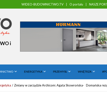
WIDEO-BUDOWNICTWO.TV
O portalu
NASZE PORT
TWO i
WNICTWO
ENERGETYKA
PRZEMYSŁ
WNĘTRZA
#P
ergetyka
Zmiany w zarządzie Archicom: Agata Skowrońska- Domańska rezy