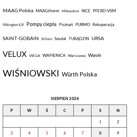
MAAG Polska
MAAGtherm
PFERD-VSM
NICE
Milwaukee
Pompy ciepła
Poznań
PURMO
Rekuperacja
Pilkington IGP
SAINT-GOBAIN
URSA
Soudal
TUBĄDZIN
Schüco
VELUX
Wavin
WAPIENICA
VIEGA
Warszawa
WIŚNIOWSKI
Würth Polska
SIERPIEŃ 2026
P
W
Ś
C
P
S
N
1
2
3
4
5
6
7
8
9