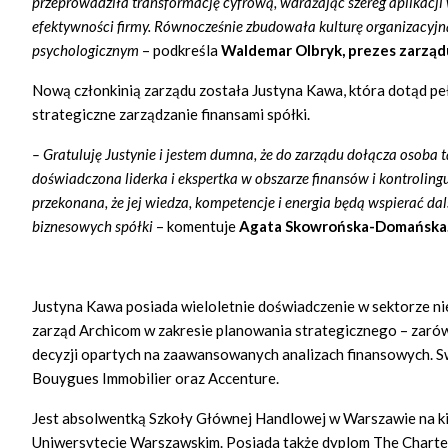
przeprowadziła transformację cyfrową, wdrażając szereg aplikacji 
efektywności firmy. Równocześnie zbudowała kulturę organizacyjną
psychologicznym
– podkreśla
Waldemar Olbryk, prezes zarząd
Nową członkinią zarządu została Justyna Kawa, która dotąd peł
strategiczne zarządzanie finansami spółki.
– Gratuluję Justynie i jestem dumna, że do zarządu dołącza osoba t
doświadczona liderka i ekspertka w obszarze finansów i kontrolin
przekonana, że jej wiedza, kompetencje i energia będą wspierać da
biznesowych spółki
– komentuje
Agata Skowrońska-Domańska
Justyna Kawa posiada wieloletnie doświadczenie w sektorze ni
zarząd Archicom w zakresie planowania strategicznego – zaró
decyzji opartych na zaawansowanych analizach finansowych. Sw
Bouygues Immobilier oraz Accenture.
Jest absolwentką Szkoły Głównej Handlowej w Warszawie na ki
Uniwersytecie Warszawskim. Posiada także dyplom The Charter