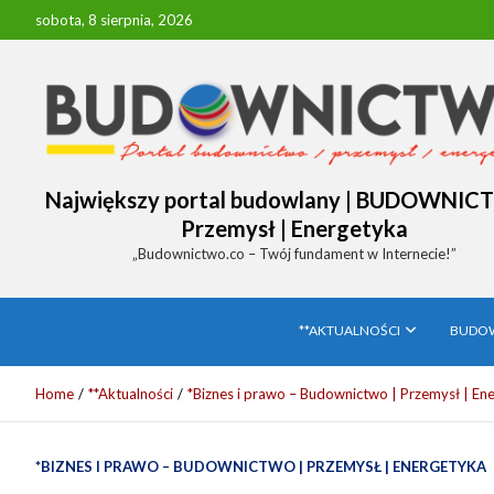
Skip
sobota, 8 sierpnia, 2026
to
content
Największy portal budowlany | BUDOWNIC
Przemysł | Energetyka
„Budownictwo.co – Twój fundament w Internecie!”
**AKTUALNOŚCI
BUDO
Home
**Aktualności
*Biznes i prawo – Budownictwo | Przemysł | En
*BIZNES I PRAWO – BUDOWNICTWO | PRZEMYSŁ | ENERGETYKA