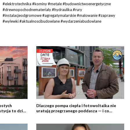
#elektrotechnika #kominy #metale #budownictwoenergetyczne
#drewnopochodnematerialy #hydraulika #rury
#instalacjeodgromowe #agregatymalarskie #malowanie #zaprawy
#wylewki #aktualnoscibudowlane #wydarzeniabudowlane
ostych
Dlaczego pompa ciepła i fotowoltaika nie
tycja to dziś
uratują przegrzanego poddasza — i co
zamiast tego pokazać klientowi