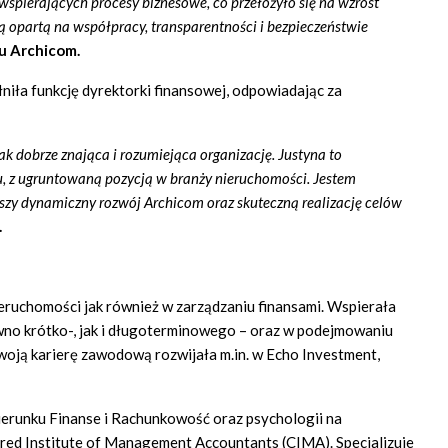
wspierających procesy biznesowe, co przełożyło się na wzrost
 opartą na współpracy, transparentności i bezpieczeństwie
u Archicom.
niła funkcję dyrektorki finansowej, odpowiadając za
ak dobrze znająca i rozumiejąca organizację. Justyna to
gu, z ugruntowaną pozycją w branży nieruchomości. Jestem
lszy dynamiczny rozwój Archicom oraz skuteczną realizację celów
.
eruchomości jak również w zarządzaniu finansami. Wspierała
wno krótko-, jak i długoterminowego – oraz w podejmowaniu
oją karierę zawodową rozwijała m.in. w Echo Investment,
erunku Finanse i Rachunkowość oraz psychologii na
ed Institute of Management Accountants (CIMA). Specjalizuje