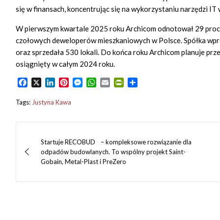
się w finansach, koncentrując się na wykorzystaniu narzędzi IT 
W pierwszym kwartale 2025 roku Archicom odnotował 29 proc. 
czołowych deweloperów mieszkaniowych w Polsce. Spółka wpro
oraz sprzedała 530 lokali. Do końca roku Archicom planuje pr
osiągnięty w całym 2024 roku.
F
X
L
P
M
W
E
P
S
a
i
i
e
h
m
r
h
c
n
n
s
a
a
i
a
Tags:
Justyna Kawa
e
k
t
s
t
i
n
r
b
e
e
e
s
l
t
e
Nawigacja
o
d
r
n
A
F
o
I
e
g
p
r
Startuje RECOBUD – kompleksowe rozwiązanie dla
wpisu
k
n
s
e
p
i
odpadów budowlanych. To wspólny projekt Saint-
t
r
e
Gobain, Metal-Plast i PreZero
n
d
l
y