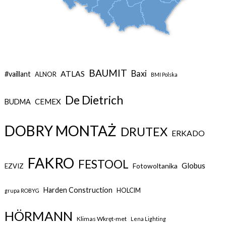
BAUMIT
Baxi
ATLAS
#vaillant
ALNOR
BMI Polska
De Dietrich
CEMEX
BUDMA
DOBRY MONTAŻ
DRUTEX
ERKADO
FAKRO
FESTOOL
Globus
Fotowoltanika
EZVIZ
Harden Construction
HOLCIM
grupa ROBYG
HÖRMANN
Klimas Wkręt-met
Lena Lighting