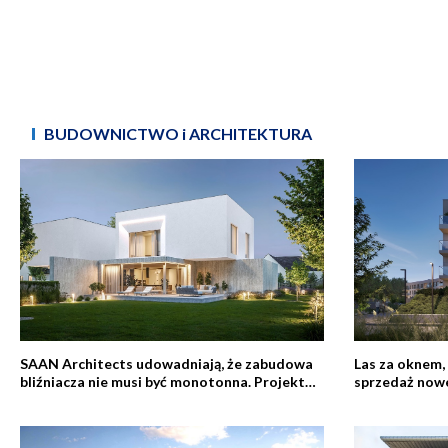
BUDOWNICTWO i ARCHITEKTURA
SAAN Architects udowadniają, że zabudowa
Las za oknem,
bliźniacza nie musi być monotonna. Projekt
sprzedaż now
osiedla w Kajetanach pod Warszawą