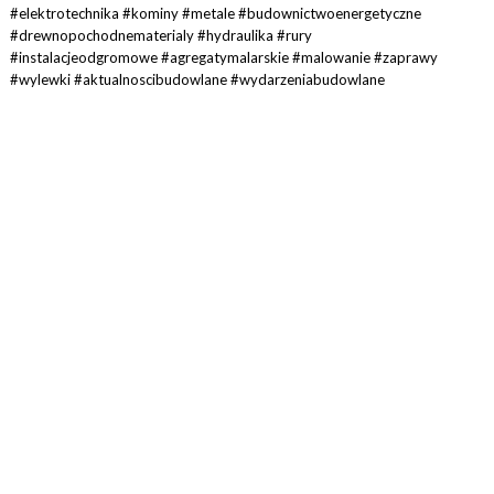
#elektrotechnika #kominy #metale #budownictwoenergetyczne
#drewnopochodnematerialy #hydraulika #rury
#instalacjeodgromowe #agregatymalarskie #malowanie #zaprawy
#wylewki #aktualnoscibudowlane #wydarzeniabudowlane