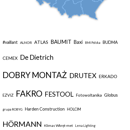
BAUMIT
Baxi
ATLAS
#vaillant
BUDMA
ALNOR
BMI Polska
De Dietrich
CEMEX
DOBRY MONTAŻ
DRUTEX
ERKADO
FAKRO
FESTOOL
Globus
Fotowoltanika
EZVIZ
Harden Construction
HOLCIM
grupa ROBYG
HÖRMANN
Klimas Wkręt-met
Lena Lighting