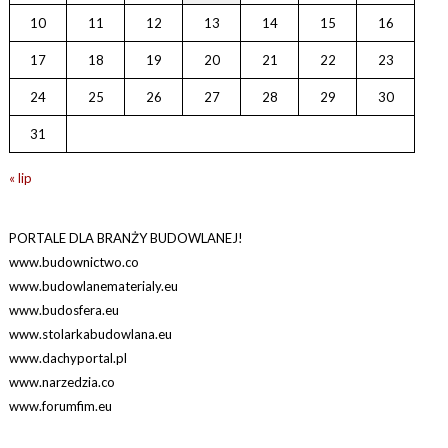
10
11
12
13
14
15
16
17
18
19
20
21
22
23
24
25
26
27
28
29
30
31
« lip
PORTALE DLA BRANŻY BUDOWLANEJ!
www.budownictwo.co
www.budowlanematerialy.eu
www.budosfera.eu
www.stolarkabudowlana.eu
www.dachyportal.pl
www.narzedzia.co
www.forumfim.eu