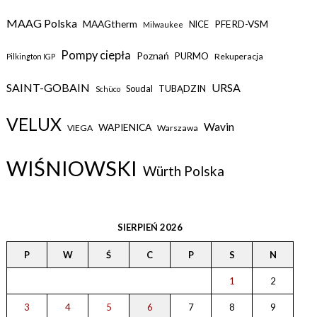
MAAG Polska
MAAGtherm
PFERD-VSM
NICE
Milwaukee
Pompy ciepła
Poznań
PURMO
Rekuperacja
Pilkington IGP
SAINT-GOBAIN
URSA
Soudal
TUBĄDZIN
Schüco
VELUX
Wavin
WAPIENICA
VIEGA
Warszawa
WIŚNIOWSKI
Würth Polska
SIERPIEŃ 2026
P
W
Ś
C
P
S
N
1
2
3
4
5
6
7
8
9