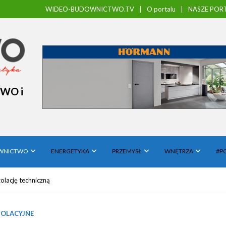
WIDEO-BUDOWNICTWO.TV
O portalu
NASZE PORT
TWO i
WNICTWO
ENERGETYKA
PRZEMYSŁ
WNĘTRZA
#P
olację techniczną
ZOLACYJNE