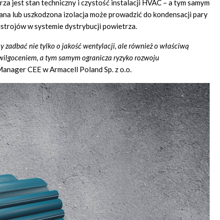
a jest stan techniczny i czystość instalacji HVAC – a tym samym
rana lub uszkodzona izolacja może prowadzić do kondensacji pary
ustrojów w systemie dystrybucji powietrza.
zadbać nie tylko o jakość wentylacji, ale również o właściwą
zawilgoceniem, a tym samym ogranicza ryzyko rozwoju
Manager CEE w Armacell Poland Sp. z o.o.