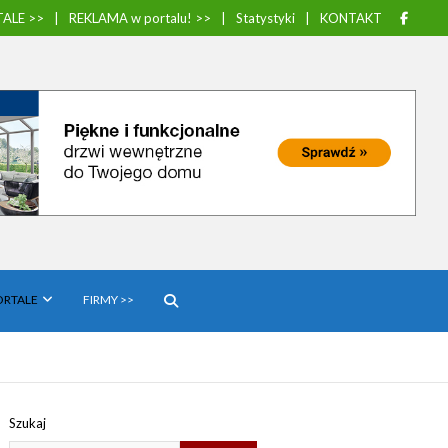
ALE >>
REKLAMA w portalu! >>
Statystyki
KONTAKT
ORTALE
FIRMY >>
Szukaj