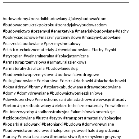
budowadomy#poradnikbudowlany #jakwybudowaćdom
#budowadomukrakpokroku #poradyjakwybudowacdom
#budownictwo #przemysl #energetyka #materialybudowlane #dachy
#pokryciadachowe #maszynyprzemyslowe #maszynybudowlane
#narzedziabudowlane #przemyslmetalowy
#elektrotechnicznematerialy #chemiabudowlana #farby #tynki
#styropian #welnamineralna #izolacjatermiczna
#armaturaprzemyslowa #armaturalazienkowa
#armaturahydrauliczna #budowlaneuslugi
#budownictwoprzemyslowe #budownictwodrogowe
#uslugibudowlane #dekarstwo #dekrz #dachowki #blachodachowki
#okna #drzwi #bramy #stolarskabudowlana #drewnobudowlane
#domy #domydrewniane #budownictwomieszkaniowe
#deweloperstwo #nieruchomosci #oknadachowe #elewacje #fasady
#beton #sprzetbudowlany #elektrotechnicznematerialy #oswietlenie
#hutniczewyroby #stalkonstrukcyjna #aluminiowekonstrukcje
#szklobudowlane #lustra #szyby #transport #materialyizolacyjne
#koparki #ladowarki #betoniarki #budowa #domydrewniane
#budownictwomodulowe #haleprzemyslowe #hale #ogrodzenia
#tarasy #deska tarasowa #betoniarstwo #przemyslenergetyczny