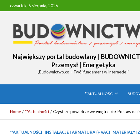
Skip
czwartek, 6 sierpnia, 2026
to
content
Największy portal budowlany | BUDOWNIC
Przemysł | Energetyka
„Budownictwo.co – Twój fundament w Internecie!”
**AKTUALNOŚCI
BUDO
Home
**Aktualności
Czystsze powietrze we wnętrzach? Postaw na iz
**AKTUALNOŚCI
INSTALACJE I ARMATURA (HVAC)
MATERIAŁY I