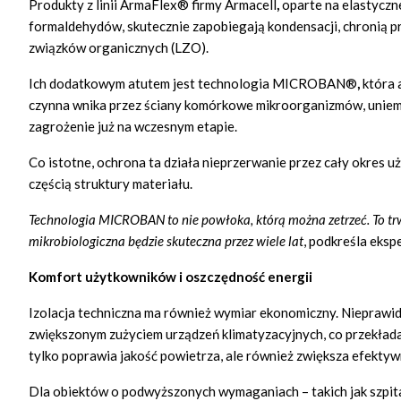
Produkty z linii ArmaFlex® firmy Armacell
,
oparte na elastyczn
formaldehydów, skutecznie zapobiegają kondensacji, chronią pr
związków organicznych (LZO).
Ich dodatkowym atutem jest technologia MICROBAN®
,
która 
czynna wnika przez ściany komórkowe mikroorganizmów, uniemoż
zagrożenie już na wczesnym etapie.
Co istotne, ochrona ta działa nieprzerwanie przez cały okres
częścią struktury materiału.
Technologia MICROBAN to nie powłoka, którą można zetrzeć. To t
mikrobiologiczna będzie skuteczna przez wiele lat
, podkreśla eksp
Komfort użytkowników i oszczędność energii
Izolacja techniczna ma również wymiar ekonomiczny. Nieprawid
zwiększonym zużyciem urządzeń klimatyzacyjnych, co przekłada 
tylko poprawia jakość powietrza, ale również zwiększa efekty
Dla obiektów o podwyższonych wymaganiach – takich jak szpita