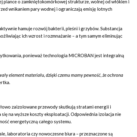
ej piance o zamkniętokomórkowej strukturze, wolnej od włókien i
zed wnikaniem pary wodnej i ograniczają emisję lotnych
aktywnie hamuje rozwój bakterii, pleśni i grzybów. Substancja
liwiając ich wzrost i rozmnażanie – a tym samym eliminując
 użytkowania, ponieważ technologia MICROBAN jest integralną
rwały element materiału, dzięki czemu mamy pewność, że ochrona
ertka.
łowo zaizolowane przewody skutkują stratami energii i
się na wyższe koszty eksploatacji. Odpowiednia izolacja nie
wność energetyczną całego systemu.
le, laboratoria czy nowoczesne biura – przeznaczone są