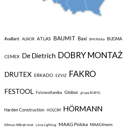
BAUMIT
Baxi
ATLAS
#vaillant
BUDMA
ALNOR
BMI Polska
DOBRY MONTAŻ
De Dietrich
CEMEX
FAKRO
DRUTEX
ERKADO
EZVIZ
FESTOOL
Globus
Fotowoltanika
grupa ROBYG
HÖRMANN
Harden Construction
HOLCIM
MAAG Polska
MAAGtherm
Klimas Wkręt-met
Lena Lighting