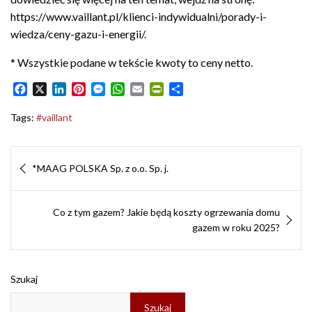
https://www.vaillant.pl/klienci-indywidualni/porady-i-
wiedza/ceny-gazu-i-energii/.
* Wszystkie podane w tekście kwoty to ceny netto.
F
X
L
P
M
W
E
P
S
a
i
i
e
h
m
r
h
c
n
n
s
a
a
i
a
Tags:
#vaillant
e
k
t
s
t
i
n
r
b
e
e
e
s
l
t
e
Nawigacja
o
d
r
n
A
F
*MAAG POLSKA Sp. z o.o. Sp. j.
o
I
e
g
p
r
wpisu
k
n
s
e
p
i
t
r
e
Co z tym gazem? Jakie będą koszty ogrzewania domu
n
d
gazem w roku 2025?
l
y
Szukaj
Szukaj