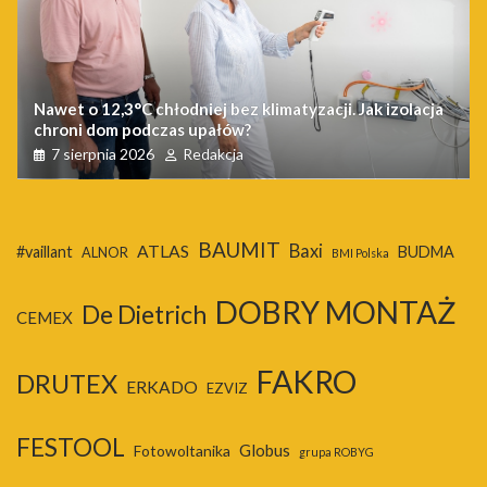
Nawet o 12,3°C chłodniej bez klimatyzacji. Jak izolacja
chroni dom podczas upałów?
7 sierpnia 2026
Redakcja
BAUMIT
Baxi
ATLAS
#vaillant
BUDMA
ALNOR
BMI Polska
DOBRY MONTAŻ
De Dietrich
CEMEX
FAKRO
DRUTEX
ERKADO
EZVIZ
FESTOOL
Globus
Fotowoltanika
grupa ROBYG