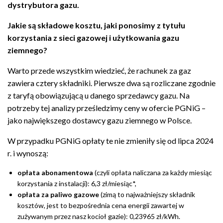
dystrybutora gazu.
Jakie są składowe kosztu, jaki
ponosimy
z
tytułu
korzystania
z
sieci
gazowej
i
użytkowania gazu
ziemnego?
Warto przede wszystkim wiedzieć, że rachunek
za gaz
zawiera cztery
składniki.
Pierwsze dwa są rozliczane zgodnie
z taryfą obowiązującą u danego sprzedawcy gazu.
Na
potrzeby tej analizy prześledzimy ceny w ofercie PGNiG –
jako największego dostawcy gazu ziemnego w Polsce.
W przypadku PGNiG opłaty te nie zmieniły się od lipca 2024
r. i wynoszą:
opłata
abonamentowa
(czyli opłata naliczana za każdy miesiąc
korzystania z instalacji
):
6,3 zł/miesiąc*,
opłata za paliwo gazowe
(zimą to najważniejszy składnik
kosztów, jest to bezpośrednia cena energii zawartej w
zużywanym przez nasz kocioł gazie): 0,23965 zł/kWh.