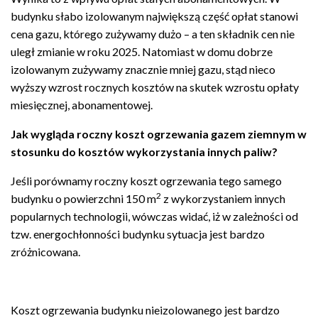
budynku słabo izolowanym największą część opłat stanowi
cena gazu, którego zużywamy dużo – a ten składnik cen nie
uległ zmianie w roku 2025. Natomiast w domu dobrze
izolowanym zużywamy znacznie mniej gazu, stąd nieco
wyższy wzrost rocznych kosztów na skutek wzrostu opłaty
miesięcznej, abonamentowej.
Jak
wygląda
roczny
koszt
ogrzewania
gazem
ziemnym
w
stosunku
do
kosztów
wykorzystania innych paliw?
Jeśli porównamy roczny koszt ogrzewania tego samego
2
budynku o powierzchni 150 m
z wykorzystaniem innych
popularnych technologii, wówczas widać, iż w zależności od
tzw. energochłonności budynku sytuacja jest bardzo
zróżnicowana.
Koszt ogrzewania budynku nieizolowanego jest bardzo