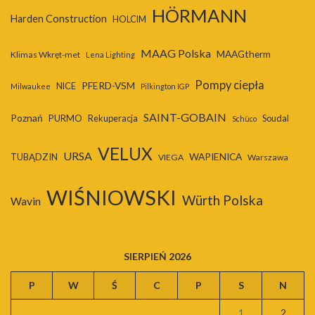
HÖRMANN
Harden Construction
HOLCIM
MAAG Polska
MAAGtherm
Klimas Wkręt-met
Lena Lighting
Pompy ciepła
PFERD-VSM
NICE
Milwaukee
Pilkington IGP
SAINT-GOBAIN
Poznań
PURMO
Rekuperacja
Soudal
Schüco
VELUX
URSA
WAPIENICA
TUBĄDZIN
VIEGA
Warszawa
WIŚNIOWSKI
Würth Polska
Wavin
SIERPIEŃ 2026
P
W
Ś
C
P
S
N
1
2