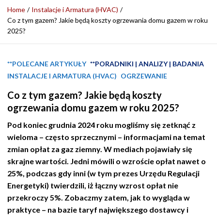
Home
Instalacje i Armatura (HVAC)
Co z tym gazem? Jakie będą koszty ogrzewania domu gazem w roku
2025?
**POLECANE ARTYKUŁY
**PORADNIKI | ANALIZY | BADANIA
INSTALACJE I ARMATURA (HVAC)
OGRZEWANIE
Co z tym gazem? Jakie będą koszty
ogrzewania domu gazem w roku 2025?
Pod
koniec
grudnia
2024
roku
mogliśmy
się
zetknąć
z
wieloma – często
sprzecznymi
–
informacjami
na
temat
zmian opłat za gaz ziemny. W mediach pojawiały się
skrajne wartości. Jedni mówili o wzroście opłat nawet o
25%, podczas gdy inni (w tym prezes Urzędu Regulacji
Energetyki) twierdzili, iż łączny wzrost opłat nie
przekroczy 5%. Zobaczmy zatem,
jak
to
wygląda
w
praktyce – na bazie taryf
największego
dostawcy
i