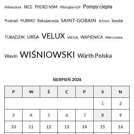
Pompy ciepła
PFERD-VSM
NICE
Milwaukee
Pilkington IGP
SAINT-GOBAIN
Poznań
PURMO
Rekuperacja
Soudal
Schüco
VELUX
URSA
WAPIENICA
TUBĄDZIN
VIEGA
Warszawa
WIŚNIOWSKI
Würth Polska
Wavin
SIERPIEŃ 2026
P
W
Ś
C
P
S
N
1
2
3
4
5
6
7
8
9
10
11
12
13
14
15
16