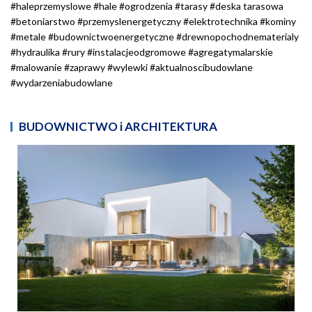
#haleprzemyslowe #hale #ogrodzenia #tarasy #deska tarasowa
#betoniarstwo #przemyslenergetyczny #elektrotechnika #kominy
#metale #budownictwoenergetyczne #drewnopochodnematerialy
#hydraulika #rury #instalacjeodgromowe #agregatymalarskie
#malowanie #zaprawy #wylewki #aktualnoscibudowlane
#wydarzeniabudowlane
BUDOWNICTWO i ARCHITEKTURA