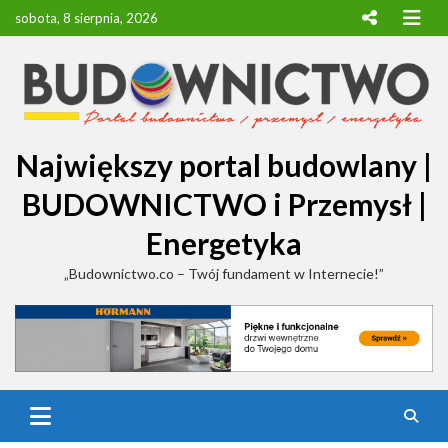
Skip
sobota, 8 sierpnia, 2026
to
content
Największy portal budowlany |
BUDOWNICTWO i Przemysł |
Energetyka
„Budownictwo.co – Twój fundament w Internecie!”