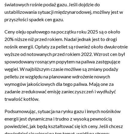
światowych rośnie podaż gazu. Jeśli dojdzie do
ustabilizowania sytuacji międzynarodowej, możliwy jest w
przyszłości spadek cen gazu.
Ceny oleju opałowego na początku roku 2025 są o około
20% niższe niż przed rokiem. Nadal jednak jest to drogi
nośnik energii. Opłaty za pellet są również około dwukrotnie
wyższe od notowanych przed rokiem 2022. Wzrost cen był
spowodowany rosnącym popytem na paliwa zastępujące
węgiel. W najbliższym czasie możliwe są zmiany podaży
pelletu ze względu na planowane wdrożenie nowych
wymogów jakościowych dla tego paliwa. Mają one za
zadanie zredukować emisję zanieczyszczeń i wydłużyć
trwałość kotłów.
Podsumowując, sytuacja na rynku gazu i innych nośników
energii jest dynamiczna i trudno z wysoką pewnością
powiedzieć, jak będą kształtować się ich ceny. Jeśli chcesz
dowiedzieć się więcej na ten temat, wejdź na stronę: