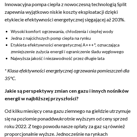
Innowacyjna pompa ciepła z nowoczesną technologią Split
zapewnia wyjątkowo niskie koszty eksploatacji dzięki
etykiecie efektywności energetycznej sięgającej aż 203%.
Wysoki komfort ogrzewania, chłodzenia i ciepłej wody
Jedna z najcichszych pomp ciepła na rynku
Etykieta efektywności energetycznej A+++*, oznaczająca
zmniejszenie zużycia energii i ograniczenie śladu węglowego
Najwyższa jakość i niezawodność przez długie lata
* Klasa efektywności energetycznej ogrzewania pomieszczeń dla
35°C.
Jakie
są
perspektywy
zmian
cen
gazu
i
innych
nośników
energii
w
najbliższej
przyszłości?
Od kilku miesięcy cena gazu ziemnego na giełdzie utrzymuje
się na poziomie ponaddwukrotnie wyższym od ceny sprzed
roku 2022. Z tego powodu nasze opłaty za gaz są również
proporcjonalnie wyższe. Jednocześnie na rynkach