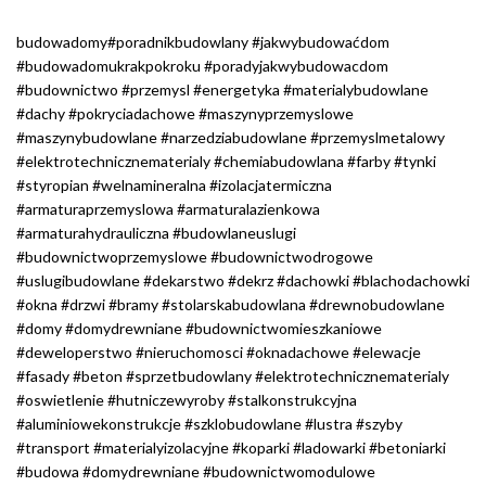
budowadomy#poradnikbudowlany #jakwybudowaćdom
#budowadomukrakpokroku #poradyjakwybudowacdom
#budownictwo #przemysl #energetyka #materialybudowlane
#dachy #pokryciadachowe #maszynyprzemyslowe
#maszynybudowlane #narzedziabudowlane #przemyslmetalowy
#elektrotechnicznematerialy #chemiabudowlana #farby #tynki
#styropian #welnamineralna #izolacjatermiczna
#armaturaprzemyslowa #armaturalazienkowa
#armaturahydrauliczna #budowlaneuslugi
#budownictwoprzemyslowe #budownictwodrogowe
#uslugibudowlane #dekarstwo #dekrz #dachowki #blachodachowki
#okna #drzwi #bramy #stolarskabudowlana #drewnobudowlane
#domy #domydrewniane #budownictwomieszkaniowe
#deweloperstwo #nieruchomosci #oknadachowe #elewacje
#fasady #beton #sprzetbudowlany #elektrotechnicznematerialy
#oswietlenie #hutniczewyroby #stalkonstrukcyjna
#aluminiowekonstrukcje #szklobudowlane #lustra #szyby
#transport #materialyizolacyjne #koparki #ladowarki #betoniarki
#budowa #domydrewniane #budownictwomodulowe