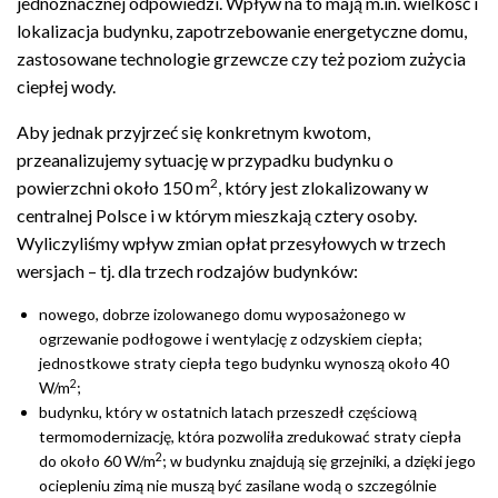
jednoznacznej odpowiedzi. Wpływ na to mają m.in. wielkość i
lokalizacja budynku, zapotrzebowanie energetyczne domu,
zastosowane technologie grzewcze czy też poziom zużycia
ciepłej wody.
Aby jednak przyjrzeć się konkretnym kwotom,
przeanalizujemy sytuację w przypadku budynku o
2
powierzchni około 150 m
, który jest zlokalizowany w
centralnej Polsce i w którym mieszkają cztery osoby.
Wyliczyliśmy wpływ zmian opłat przesyłowych w trzech
wersjach – tj. dla trzech rodzajów budynków:
nowego, dobrze izolowanego domu wyposażonego w
ogrzewanie podłogowe i wentylację z odzyskiem ciepła;
jednostkowe straty ciepła tego budynku wynoszą około 40
2
W/m
;
budynku, który w ostatnich latach przeszedł częściową
termomodernizację, która pozwoliła zredukować straty ciepła
2
do około 60 W/m
; w budynku znajdują się grzejniki, a dzięki
jego
ociepleniu zimą nie muszą być zasilane wodą o szczególnie