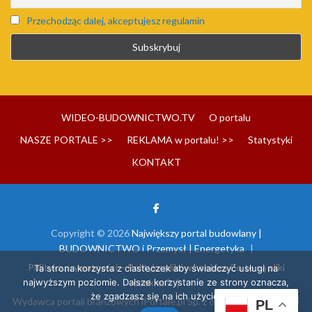
Przechodząc dalej, akceptujesz regulamin
WIDEO-BUDOWNICTWO.TV
O portalu
NASZE PORTALE >>
REKLAMA w portalu! >>
Statystyki
KONTAKT
Copyright © 2026
Największy portal budowlany |
BUDOWNICTWO i Przemysł | Energetyka
Polityka prywatności – Polityka plików cookies Co to są pliki
Ta strona korzysta z ciasteczek aby świadczyć usługi na
najwyższym poziomie. Dalsze korzystanie ze strony oznacza,
cookies?
że zgadzasz się na ich użycie.
Wydawca portali branżowych iPortale.pl Sp. z o.o. | Wszelkie prawa
PL