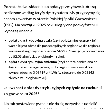
Pozostałe dwa składniki to opłaty przesyłowe, które są
rozliczane według taryfy dystrybutora. My przyjrzymy się
cenom zawartym w ofercie Polskiej Spółki Gazowniczej
(PSG). Na początku 2025 roku uległy one podwyższeniu i
wynoszą obecnie:
opłata
dystrybucyjna
stała
(czyli opłata miesięczna) – jej
wartość jest różna dla poszczególnych regionów; dla regionu
warszawskiego wynosi obecnie 64,92 zł/miesiąc
(
w porównaniu
do 52,05 zł/miesiąc w ubiegłym roku),
opłata
dystrybucyjna
zmienna
(czyli opłata odniesiona do
ilości dostarczanego paliwa) – dla regionu warszawskiego
wynosi obecnie 0,03919 zł/kWh (w stosunku do 0,03142
zł/kWh w ubiegłym roku).
Jak wzrost opłat dystrybucyjnych wpłynie na rachunki
za gaz w roku 2025?
Na tak postawione pytanie nie da się oczywiście udzielić