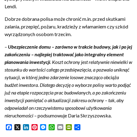
Lendi.
Dobrze dobrana polisa może chronić m.in. przed skutkami
zalania, przepięć, pożaru, kradzieży z włamaniem czy szkód
wyrządzonych osobom trzecim.
–
Ubezpieczenie domu – zarówno w trakcie budowy, jak i po jej
zakończeniu – najlepiej traktować jako integralny element
planowania inwestycji
. Koszt ochrony jest relatywnie niewielki w
stosunku do wartości całego przedsięwzięcia, a pozwala uniknąć
sytuacji, w której jedno zdarzenie losowe znacząco obciąża
budżet inwestora. Dlatego decyzję o wyborze polisy warto podjąć
już na etapie rozpoczęcia prac budowlanych, a po zakończeniu
inwestycji pamiętać o aktualizacji zakresu ochrony – tak, aby
odpowiadał on rzeczywistemu sposobowi użytkowania
nieruchomości
– podsumowuje Daria Skrzyszowska.
F
X
L
P
M
W
E
P
S
a
i
i
e
h
m
r
h