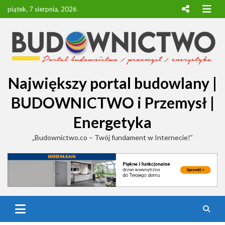
Skip
piątek, 7 sierpnia, 2026
to
content
Największy portal budowlany |
BUDOWNICTWO i Przemysł |
Energetyka
„Budownictwo.co – Twój fundament w Internecie!”