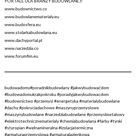
PORTALE DLA BRANŻY BUDOWLANEJ!
www.budownictwo.co
www.budowlanematerialy.eu
www.budosfera.eu
www.stolarkabudowlana.eu
www.dachyportal.pl
www.narzedzia.co
www.forumfim.eu
budowadomy#poradnikbudowlany #jakwybudowaćdom
#budowadomukrakpokroku #poradyjakwybudowacdom
#budownictwo #przemysl #energetyka #materialybudowlane
#dachy #pokryciadachowe #maszynyprzemyslowe
#maszynybudowlane #narzedziabudowlane #przemyslmetalowy
#elektrotechnicznematerialy #chemiabudowlana #farby #tynki
#styropian #welnamineralna #izolacjatermiczna
#armaturaprzemyslowa #armaturalazienkowa