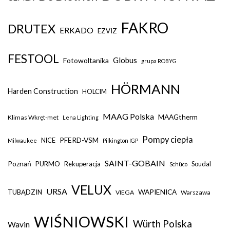
FAKRO
DRUTEX
ERKADO
EZVIZ
FESTOOL
Globus
Fotowoltanika
grupa ROBYG
HÖRMANN
Harden Construction
HOLCIM
MAAG Polska
MAAGtherm
Klimas Wkręt-met
Lena Lighting
Pompy ciepła
PFERD-VSM
NICE
Milwaukee
Pilkington IGP
SAINT-GOBAIN
Poznań
PURMO
Rekuperacja
Soudal
Schüco
VELUX
URSA
WAPIENICA
TUBĄDZIN
VIEGA
Warszawa
WIŚNIOWSKI
Würth Polska
Wavin