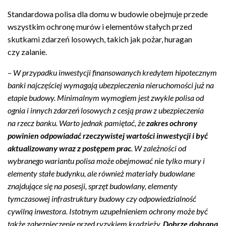
Standardowa polisa dla domu w budowie obejmuje przede
wszystkim ochronę murów i elementów stałych przed
skutkami zdarzeń losowych, takich jak pożar, huragan
czy zalanie.
–
W przypadku inwestycji finansowanych kredytem hipotecznym
banki najczęściej wymagają ubezpieczenia nieruchomości już na
etapie budowy. Minimalnym wymogiem jest zwykle polisa od
ognia i innych zdarzeń losowych z cesją praw z ubezpieczenia
na rzecz banku. Warto jednak pamiętać, że
zakres ochrony
powinien odpowiadać rzeczywistej wartości inwestycji i być
aktualizowany wraz z postępem prac
. W zależności od
wybranego wariantu polisa może obejmować nie tylko mury i
elementy stałe budynku, ale również materiały budowlane
znajdujące się na posesji, sprzęt budowlany, elementy
tymczasowej infrastruktury budowy czy odpowiedzialność
cywilną inwestora. Istotnym uzupełnieniem ochrony może być
także zabezpieczenie przed ryzykiem kradzieży.
Dobrze dobrana