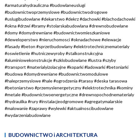
#armaturahydrauliczna #budowlaneuslugi
#budownictwoprzemyslowe #budownictwodrogowe
#uslugibudowlane #dekarstwo #dekrz #dachowki #blachodachowki
#okna #drzwi #bramy #stolarskabudowlana #drewnobudowlane
#domy #domydrewniane #budownictwomieszkaniowe
#deweloperstwo #nieruchomosci #oknadachowe #elewacje
#fasady #beton #sprzetbudowlany #elektrotechnicznematerialy
#oswietlenie #hutniczewyroby #stalkonstrukcyjna
#aluminiowekonstrukcje #szklobudowlane #lustra #szyby
#transport #materialyizolacyjne #koparki #ladowarki #betoniarki
#budowa #domydrewniane #budownictwomodulowe
#haleprzemyslowe #hale #ogrodzenia #tarasy #deska tarasowa
#betoniarstwo #przemyslenergetyczny #elektrotechnika #kominy
#metale #budownictwoenergetyczne #drewnopochodnematerialy
#hydraulika #rury #instalacjeodgromowe #agregatymalarskie
#malowanie #zaprawy #wylewki #aktualnoscibudowlane
#wydarzeniabudowlane
BUDOWNICTWO i ARCHITEKTURA