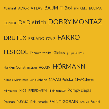
BAUMIT
Baxi
ATLAS
#vaillant
BUDMA
ALNOR
BMI Polska
DOBRY MONTAŻ
De Dietrich
CEMEX
FAKRO
DRUTEX
ERKADO
EZVIZ
FESTOOL
Globus
Fotowoltanika
grupa ROBYG
HÖRMANN
Harden Construction
HOLCIM
MAAG Polska
MAAGtherm
Klimas Wkręt-met
Lena Lighting
Pompy ciepła
PFERD-VSM
NICE
Milwaukee
Pilkington IGP
SAINT-GOBAIN
Poznań
PURMO
Rekuperacja
Soudal
Schüco