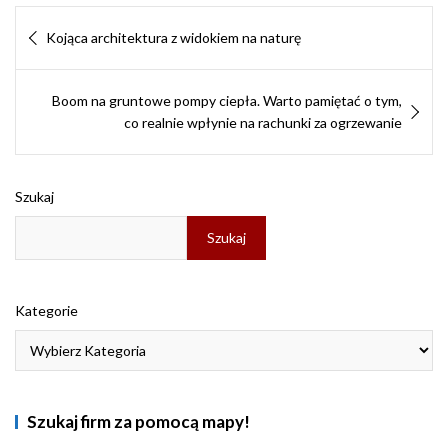
c
n
n
s
a
a
i
a
Nawigacja
e
k
t
s
t
i
n
r
Kojąca architektura z widokiem na naturę
b
e
e
e
s
l
t
e
wpisu
o
d
r
n
A
F
o
I
e
g
p
r
k
Boom na gruntowe pompy ciepła. Warto pamiętać o tym,
n
s
e
p
i
t
r
e
co realnie wpłynie na rachunki za ogrzewanie
n
d
l
Szukaj
y
Szukaj
Kategorie
Szukaj firm za pomocą mapy!