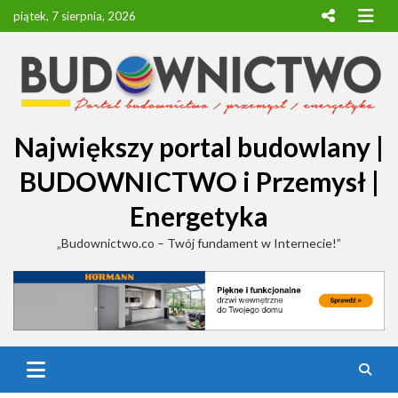
Skip
piątek, 7 sierpnia, 2026
to
content
Największy portal budowlany |
BUDOWNICTWO i Przemysł |
Energetyka
„Budownictwo.co – Twój fundament w Internecie!”